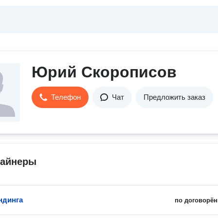
Юрий Скорописов
Телефон
Чат
Предложить заказ
зайнеры
ндинга
по договорён