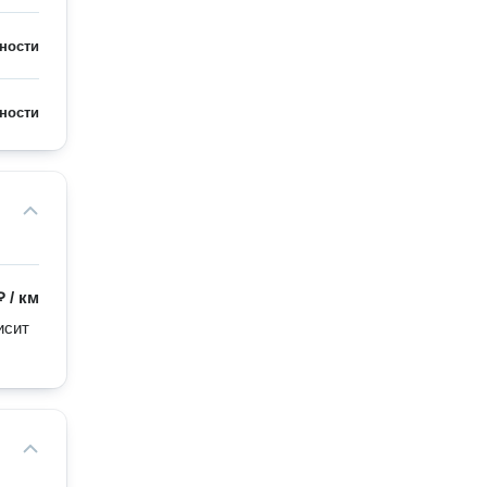
ности
ности
₽
/
км
сит 