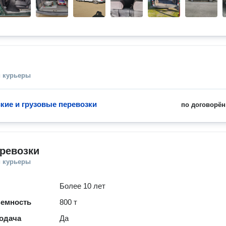
и курьеры
кие и грузовые перевозки
по договорён
ревозки
и курьеры
Более 10 лет
ъемность
800 т
одача
Да