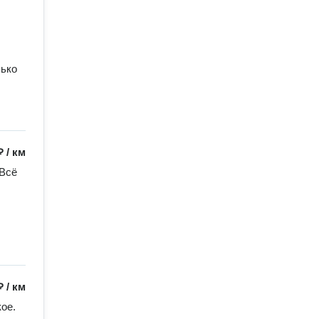
лько
₽
/
км
Всё 
₽
/
км
ое. 