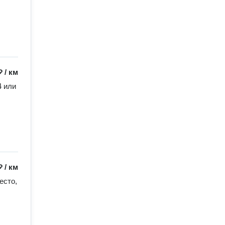
₽
/
км
 или 
₽
/
км
сто, 