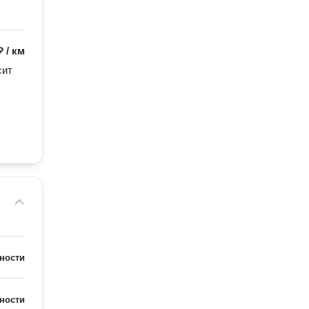
₽
/
км
ит 
ности
ности