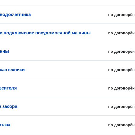
 водосчетчика
по договорён
 и подключение посудомоечной машины
по договорён
анны
по договорён
сантехники
по договорён
есителя
по договорён
е засора
по договорён
итаза
по договорён