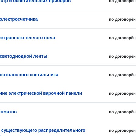
стр и осветительных приборов
по договорён
 электросчетчика
по договорён
ектронного теплого пола
по договорён
 светодиодной ленты
по договорён
 потолочного светильника
по договорён
ие электрической варочной панели
по договорён
томатов
по договорён
 существующего распределительного
по договорён