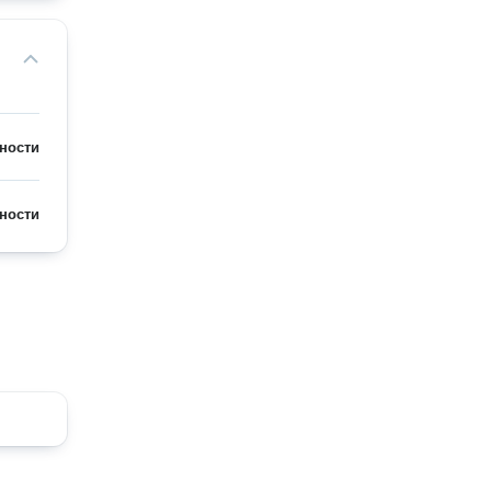
ности
ности