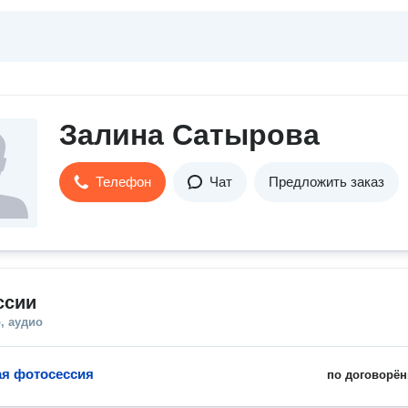
Залина Сатырова
Телефон
Чат
Предложить заказ
ссии
, аудио
я фотосессия
по договорён