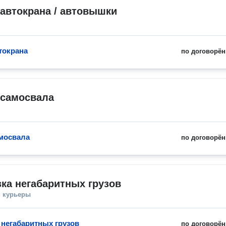
автокрана / автовышки
токрана
по договорён
 самосвала
мосвала
по договорён
ка негабаритных грузов
и курьеры
 негабаритных грузов
по договорён