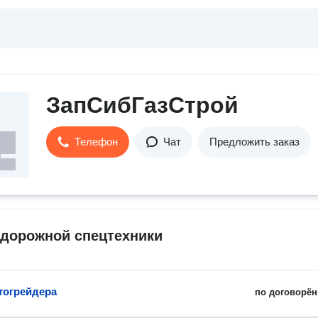
ЗапСибГазСтрой
Телефон
Чат
Предложить заказ
 дорожной спецтехники
тогрейдера
по договорён