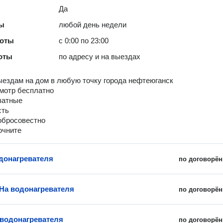
Да
ты
любой день недели
боты
с 0:00 по 23:00
оты
по адресу и на выездах
ездам на дом в любую точку города нефтеюганск
мотр бесплатно
ватные
сть
обросовестно
очните
донагревателя
по договорён
На водонагревателя
по договорён
 водонагревателя
по договорён