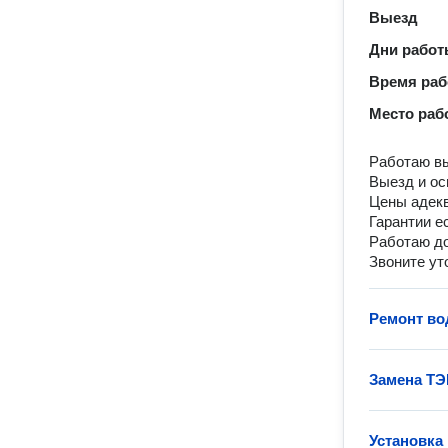
Выезд
Дни рабо
Время ра
Место раб
Работаю вы
Выезд и ос
Цены адек
Гарантии е
Работаю д
Звоните ут
Ремонт во
Замена ТЭ
Установка