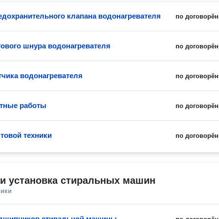
едохранительного клапана водонагревателя
по договорён
тового шнура водонагревателя
по договорён
тчика водонагревателя
по договорён
тные работы
по договорён
товой техники
по договорён
 и установка стиральных машин
ники
одшипников стиральной машины