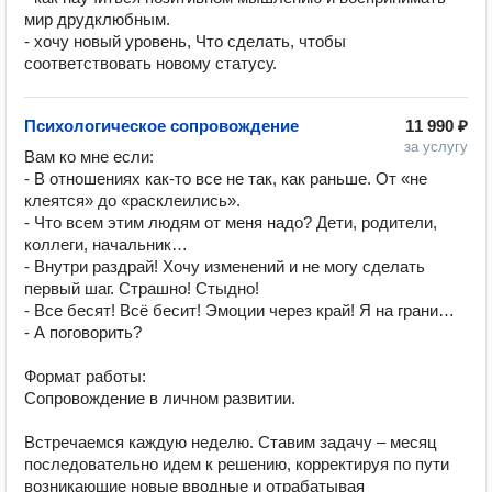
мир друдклюбным.

- хочу новый уровень, Что сделать, чтобы 
Психологическое сопровождение
11 990 ₽
за услугу
Вам ко мне если:

- В отношениях как-то все не так, как раньше. От «не 
клеятся» до «расклеились».

- Что всем этим людям от меня надо? Дети, родители, 
коллеги, начальник…

- Внутри раздрай! Хочу изменений и не могу сделать 
первый шаг. Страшно! Стыдно!

- Все бесят! Всё бесит! Эмоции через край! Я на грани…

- А поговорить?

Формат работы:

Сопровождение в личном развитии.

Встречаемся каждую неделю. Ставим задачу – месяц 
последовательно идем к решению, корректируя по пути 
возникающие новые вводные и отрабатывая 