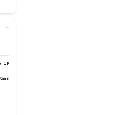
от
1 ₽
500 ₽

