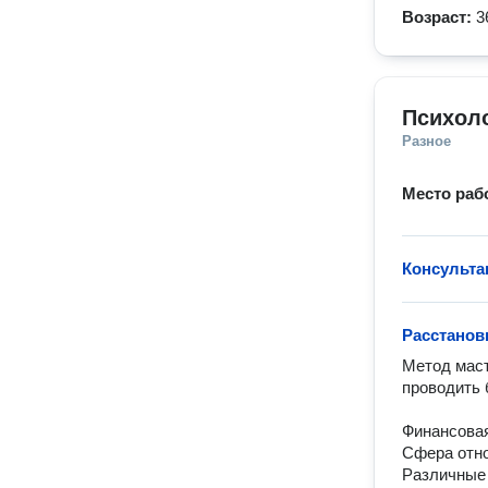
Возраст:
3
Психол
Разное
Место раб
Консульта
Расстанов
Метод маст
пpoводить 
Финансовая
Сфера отно
Различные 