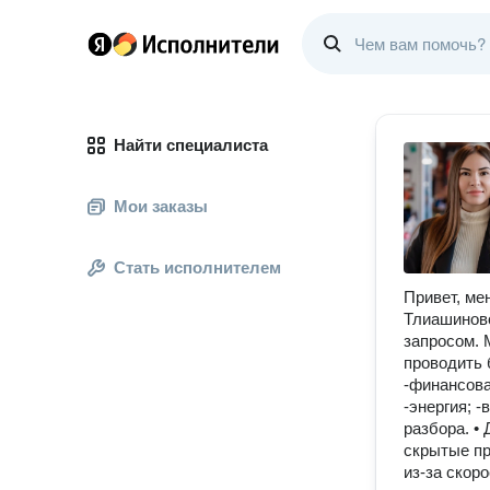
Найти специалиста
Мои заказы
Стать исполнителем
Привет, ме
Тлиашиново
запросом. 
пpoводить 
-финансова
-энергия; 
разбора. •
скрытые пр
из-за скор