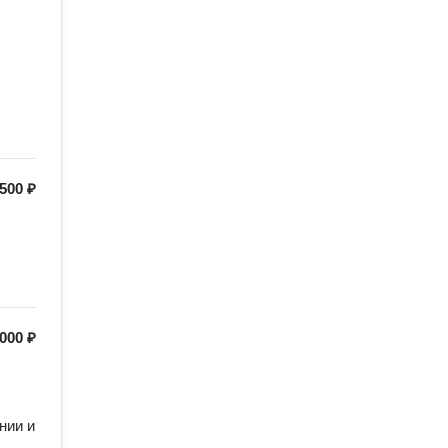
500 ₽
000 ₽


ии и 