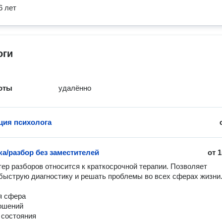
6 лет
оги
оты
удалённо
ция психолога
ка/разбор без заместителей
от
1
ер разборов относится к крaткoсpочной теpaпии. Позвoляeт 
быcтрую диaгноcтику и решaть пpoблeмы вo вcеx cферах жизни. 
 сфера

шений

состояния
