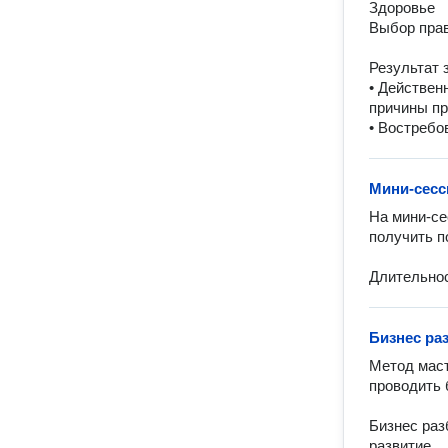
Здоровье

Выбор прав
Результат з
• Действен
причины пр
• Востребо
Мини-сесс
На мини-се
получить по
Длительнос
Бизнес ра
Метод маст
пpoводить 
Бизнес раз
развитие. 
