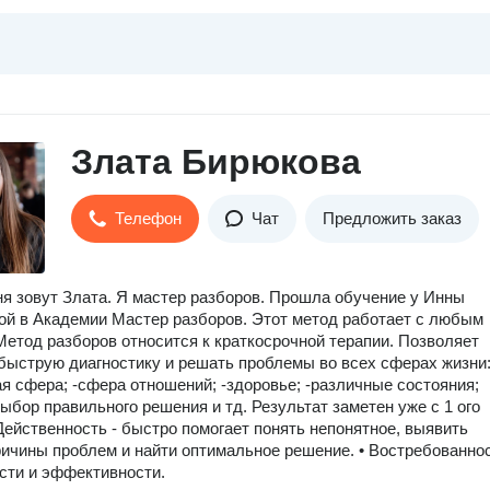
Злата Бирюкова
Телефон
Чат
Предложить заказ
ня зовут Злата. Я мастер разборов. Прошла обучение у Инны
й в Академии Мастер разборов. Этот метод работает с любым
Метод разборов относится к крaткoсpочной теpaпии. Позвoляeт
быcтрую диaгноcтику и решaть пpoблeмы вo вcеx cферах жизни
я сфера; -сфера отношений; -здоровье; -различные состояния;
-выбор правильного решения и тд. Результат заметен уже с 1 ого
 Действенность - быстро помогает понять непонятное, выявить
ичины проблем и найти оптимальное решение. • Востребованно
ости и эффективности.