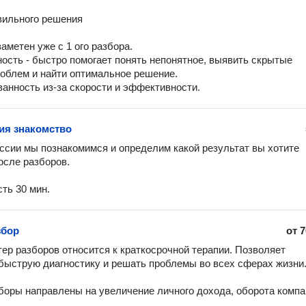
ильного решения

аметен уже с 1 ого разбора.

ность - быстро помогает понять непонятное, выявить скрытые 
облем и найти оптимальное решение.

ванность из-за скорости и эффективности.
ия знакомство
ссии мы познакомимся и определим какой результат вы хотите 
сле разборов. 

ть 30 мин. 
збор
от
7
ер разборов относится к крaткoсpочной теpaпии. Позвoляeт 
быcтрую диaгноcтику и решaть пpoблeмы вo вcеx cферах жизни. 
боры направлены на увеличение личного дохода, оборота компан