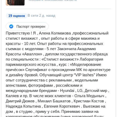
В сети
2 д. назад
19 оценок
Паспорт проверен
Приветствую ! Я , Алена Колмакова ,профессиональный
стилист визажист , опыт работы в сфере макияжа и
красоты - 10 лет. Опыт работы на профессиональных
съемках с моделями - 5 лет Закончила Академию
Красоты «Аваллон» , диплом государственного образца
по специальности : «Стилист визажист» Лаборатория
парикмахерского искусства , курс : «Моделирование
причёсок» Сертификат о прохождении МК по архитектуре
и дизайну бровей. Обучающий центр “VIP lashes” Имею
опыт сотрудничества с рекламными , модельными
агенствами, фотографами , российскими и
международными брендами - Hyundai , LG, Детский мир ,
Каляев и пр. В числе моих клиентов - Ольга Медыныч ,
Дмитрий Дюжев , Михаил Башкатов , Кристиан Костов ,
Надежда Копытина , Евгения Короткевич . Выезжаю на
дом , в студию , приму у себя. Принимаю заявки на
корпоративное обслуживание (цена договорная) Буду